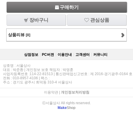
구매하기
장바구니
관심상품
상품리뷰
[0]
상점정보
PC버젼
이용안내
고객센터
커뮤니티
상호명 : 서울상사
대표 : 박준환 | 개인정보 보호 책임자 : 박영훈
사업자등록번호 :114-22-81513 | 통신판매업신고번호 : 제 2016-경기광주-0164 호
전화 : 010-8957-4106 | 팩스 :
주소 : 경기도 광주시 회덕동 310-4 서울상사
이용약관
|
개인정보처리방침
ⓒ서울상사 All rights reserved.
Make
Shop