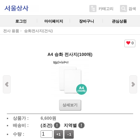
카테고리
검색
로그인
마이페이지
장바구니
관심상품
전사 용품
승화전사지(건식)
0
A4 승화 전사지(100매)
상세보기
상품가 :
6,600
원
배송비 :
(조건)
!
지역별
!
수량 :
+1
-1