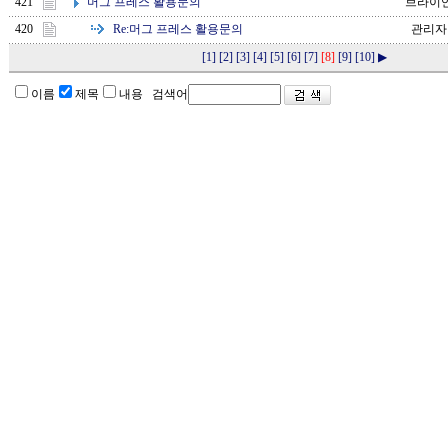
머그 프레스 활용문의
421
브라이
Re:
머그 프레스 활용문의
420
관리자
[1]
[2]
[3]
[4]
[5]
[6]
[7]
[8]
[9]
[10]
▶
이름
제목
내용 검색어