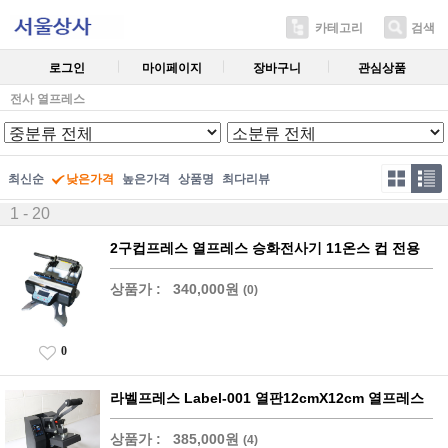
카테고리
검색
로그인
마이페이지
장바구니
관심상품
전사 열프레스
최신순
낮은가격
높은가격
상품명
최다리뷰
1 - 20
2구컵프레스 열프레스 승화전사기 11온스 컵 전용
상품가 :
340,000원
(0)
0
라벨프레스 Label-001 열판12cmX12cm 열프레스
상품가 :
385,000원
(4)